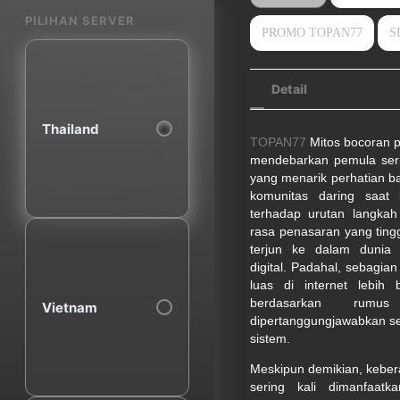
PILIHAN SERVER
PROMO TOPAN77
S
Detail
Thailand
TOPAN77
Mitos bocoran p
mendebarkan pemula serin
yang menarik perhatian b
komunitas daring saat
terhadap urutan langkah
rasa penasaran yang ting
terjun ke dalam dunia 
digital. Padahal, sebagia
luas di internet lebih b
berdasarkan rum
Vietnam
dipertanggungjawabkan s
sistem.
Meskipun demikian, keber
sering kali dimanfaat